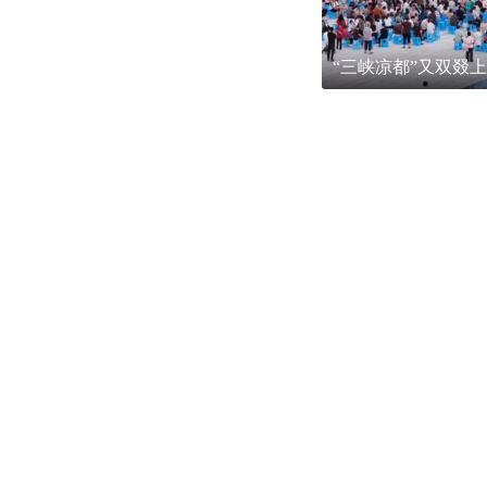
“三峡凉都”又双叕上