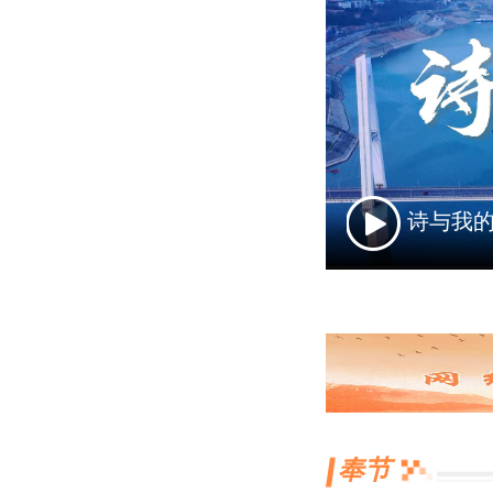
诗与我
奉节