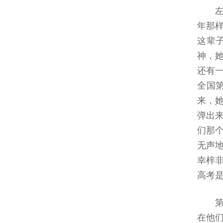
年那
这辈
神，
还有
全国
来，
弹出
们那
无声
幸梓
高考
在他