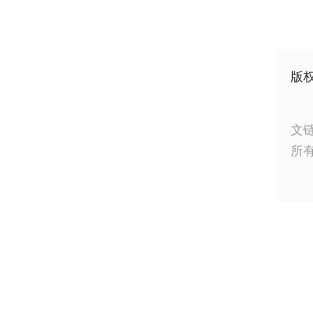
版
文
所