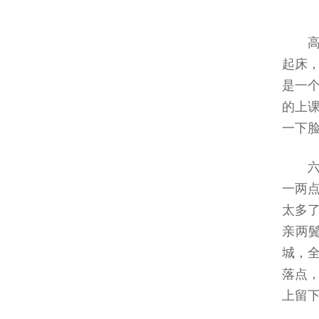
起床
是一
的上
一下
一两
太多
亲两
城，
落点
上留