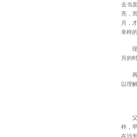
去当
亮，
月，
幸梓
月的
以理
梓，
在沙