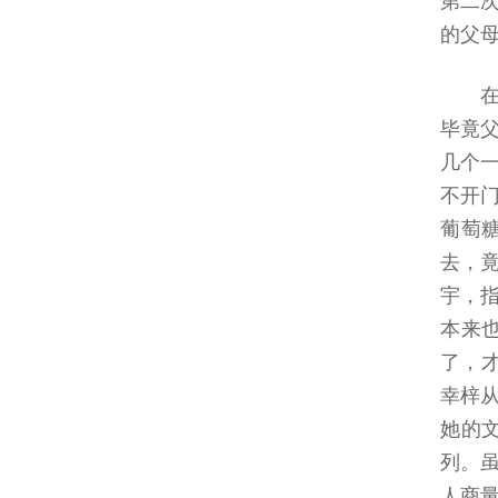
第二
的父
毕竟
几个
不开
葡萄
去，
宇，
本来
了，
幸梓
她的
列。
人商