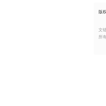
版
文
所