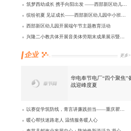
筑梦西幼成长 携手向阳出发 ——西部新区幼儿园举办大班毕业典礼
缤纷初夏 见证成长——西部新区幼儿园中小班散学典礼圆满落幕
西部新区幼儿园开展端午节主题教育活动
兴隆二小教共体开展音美体劳期末成果展示暨端午民俗主题活动
企业
更多>
华电奉节电厂“四个聚焦”
战迎峰度夏
以赛促学筑防线，青言讲廉践担当——重庆瞿唐集团举办党纪知识竞赛与廉洁微宣讲活动
暖心帮扶迷路老人 温情服务暖人心
奉节县邮政业发展中心：阵地焕新添活力 凝心聚力促发展