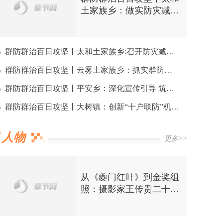
土家族乡：做实防灾减灾
宣传教育工作
群防群治百日攻坚丨太和土家族乡:召开防灾减灾百日攻坚行动推进会
群防群治百日攻坚丨云雾土家族乡：抓实群防群治百日攻坚 多维宣传筑牢防灾减灾安全防线
群防群治百日攻坚丨平安乡：深化宣传引导 筑牢防汛屏障
群防群治百日攻坚丨大树镇：创新“十户联防”机制纵深推进 防灾减灾群防群治百日攻坚
人物
更多>>
从《夔门红叶》到金奖组
照：摄影家王传贵二十三
年“慢拍”三峡