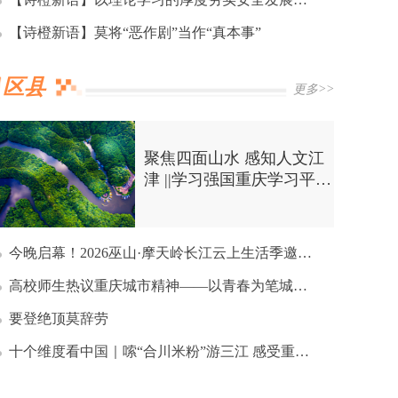
【诗橙新语】莫将“恶作剧”当作“真本事”
区县
更多>>
聚焦四面山水 感知人文江
津 ||学习强国重庆学习平台
编辑部暨全市区县融媒体
中心赴津采风
今晚启幕！2026巫山·摩天岭长江云上生活季邀你邂逅23℃三峡清凉夏夜
高校师生热议重庆城市精神——以青春为笔城市精神为引 书写新重庆奋进故事
要登绝顶莫辞劳
十个维度看中国｜嗦“合川米粉”游三江 感受重庆“安逸度”