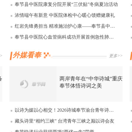
奉节县中医院康复分院开展“三伏贴”冬病夏治活动
浓情端午有新意 中医院体检中心暖心馈赠健康礼
红岩先锋勇担当 精准施治护心康——奉节县中医院心血管病科成功救治高危复杂 左主干病变心梗患者
奉节县中医院心血管病科成功开展首例急性肺栓塞介入取栓术
外媒看奉
>
更多>>
备
两岸青年在“中华诗城”重庆
奉节体悟诗词之美
以诗为媒以心相交！2026诗城奉节渝台青年诗词会举行
藏头诗里“相约三峡” 台湾青年三峡之巅以诗会友
奉节快递行业获得两项“两优一先”荣誉