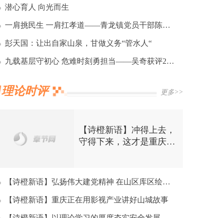
潜心育人 向光而生
一肩挑民生 一肩扛孝道——青龙镇党员干部陈奎忠 20 载坚守诠释基层干部最美模样
彭天国：让出自家山泉，甘做义务“管水人“
九载基层守初心 危难时刻勇担当——吴奇获评2025年度“最美重庆人”
理论时评
更多>>
【诗橙新语】冲得上去，
守得下来，这才是重庆崽
儿的硬核！
【诗橙新语】弘扬伟大建党精神 在山区库区绘就中国式现代化奉节新图景
【诗橙新语】重庆正在用影视产业讲好山城故事​
【诗橙新语】以理论学习的厚度夯实安全发展的地基——奉节县推动理论学习成果转化为防汛治理效能