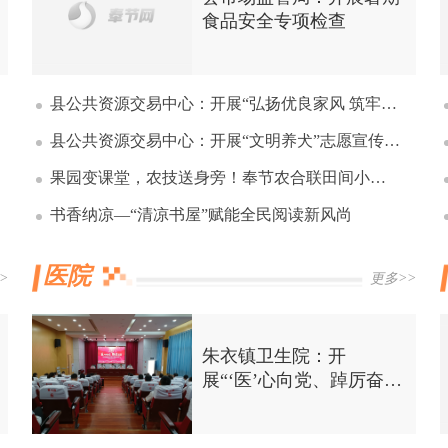
食品安全专项检查
县公共资源交易中心：开展“弘扬优良家风 筑牢廉洁防线“主题党日活动
县公共资源交易中心：开展“文明养犬”志愿宣传活动
果园变课堂，农技送身旁！奉节农合联田间小讲堂开课
书香纳凉—“清凉书屋”赋能全民阅读新风尚
医院
>
更多>>
朱衣镇卫生院：开
展“‘医’心向党、踔厉奋进”
中国医师节主题党日活动