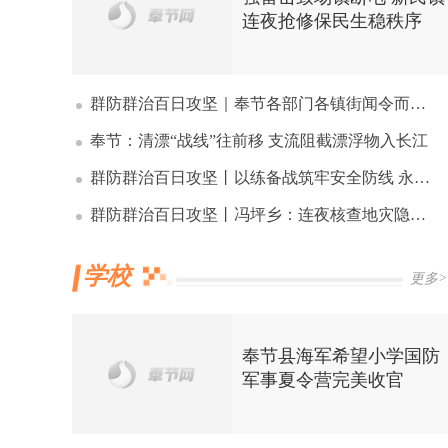
连夜抢修保民生稳秩序
群防群治百日攻坚｜奉节各部门各镇街闻令而动 全力保障人民群众生命财产安全（四）
奉节：清漂“战线”往前移 支流阻截漂浮物入长江
群防群治百日攻坚丨以练备战筑牢安全防线 永乐镇扎实开展群众转移演练
群防群治百日攻坚丨冯坪乡：连夜核查地灾隐患 20公里道路“雨中清障”
学校
更多>
奉节县海军希望小学国防
军事夏令营完美收官