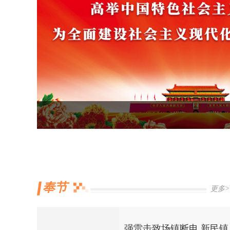
奉节
更多>
强雷击致场镇断电 新民镇