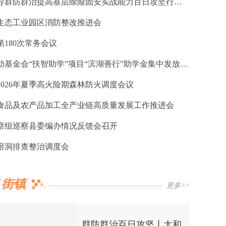
吴涛调研督导群防群治提高基层除险固安实战能力百日攻坚行动推进落实情况
生态工业园区消防整改推进会
180次常务会议
重庆社会救助基金会“扶智助学”项目“滨湖善行”助学金集中发放仪式在奉举行
2026年夏季高火险期森林防火调度会议
食品及农产品加工全产业链高质量发展工作推进会
察组巡察县委编办情况反馈会召开
溶洞排查整治调度会
街镇
更多>>
群防群治百日攻坚丨太和