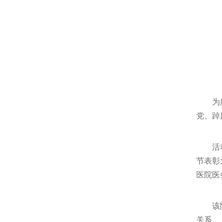
为
党、踔
活
节表彰
医院医
该
关系。