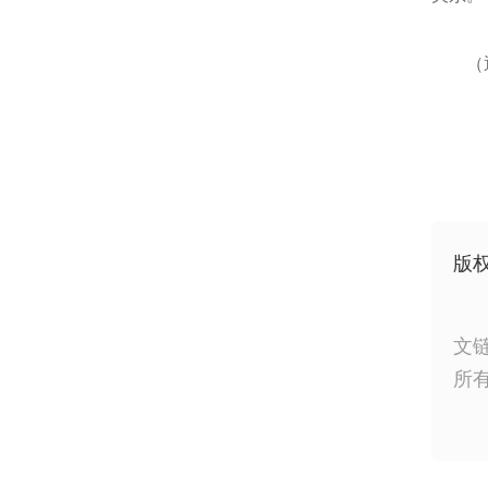
（
版
文
所