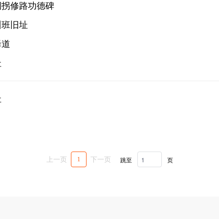
倒拐修路功德碑
训班旧址
驿道
址
址
跳至
页
上一页
下一页
1