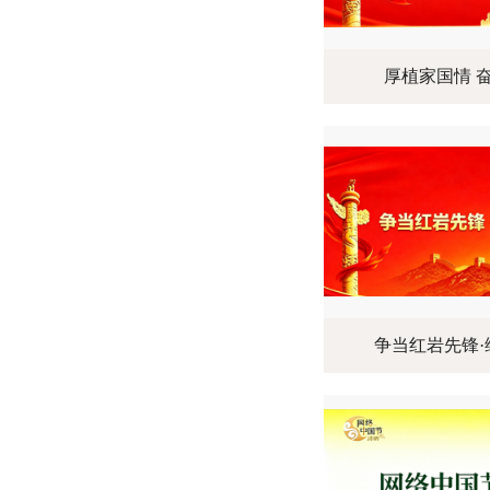
厚植家国情 奋
争当红岩先锋·