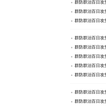
群防群治百日攻
群防群治百日攻
群防群治百日攻坚
群防群治百日攻
群防群治百日攻
群防群治百日攻
群防群治百日攻
群防群治百日攻
群防群治百日攻
群防群治百日攻坚