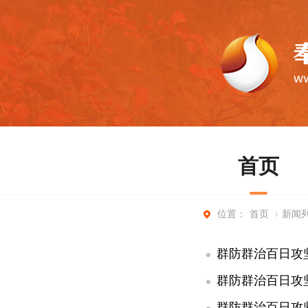
首页
首页
新闻
位置：
群防群治百日攻
群防群治百日攻
群防群治百日攻