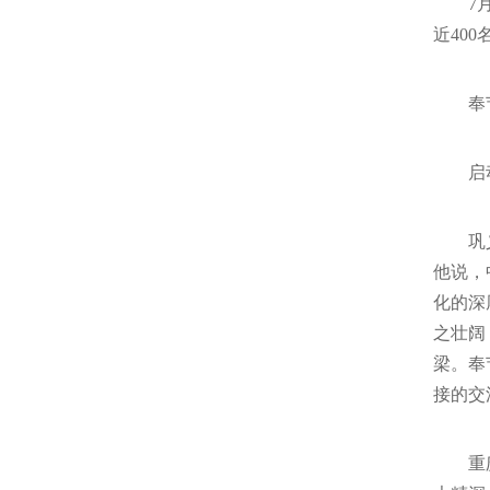
7
近40
奉
启
巩
他说，
化的深
之壮阔
梁。奉
接的交
重