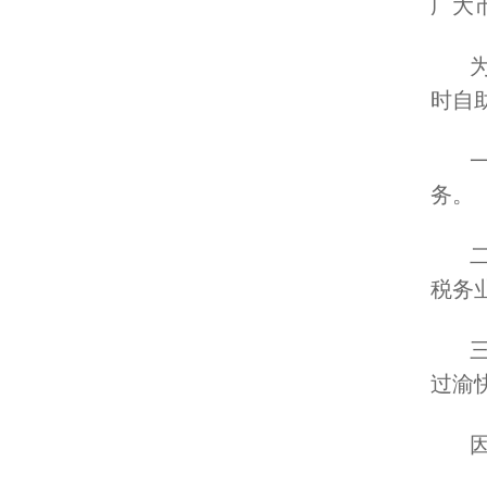
广大
时自
务。
税务
过渝