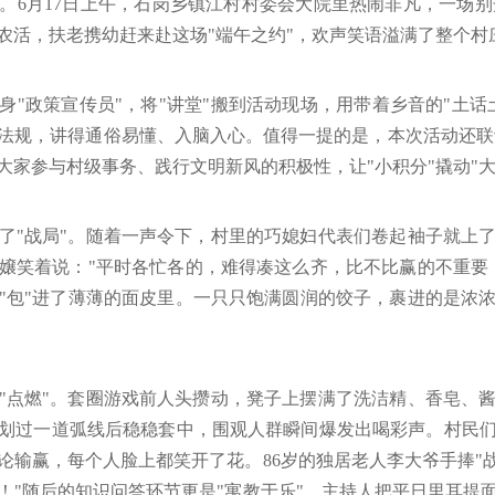
。6月17日上午，石岗乡镇江村村委会大院里热闹非凡，一场别开
农活，扶老携幼赶来赴这场"端午之约"，欢声笑语溢满了整个村
身"政策宣传员"，将"讲堂"搬到活动现场，用带着乡音的"土话
法规，讲得通俗易懂、入脑入心。值得一提的是，本次活动还联动
家参与村级事务、践行文明新风的积极性，让"小积分"撬动"大
了"战局"。随着一声令下，村里的巧媳妇代表们卷起袖子就上
嬢笑着说："平时各忙各的，难得凑这么齐，比不比赢的不重要
"包"进了薄薄的面皮里。一只只饱满圆润的饺子，裹进的是浓
"点燃"。套圈游戏前人头攒动，凳子上摆满了洗洁精、香皂、
划过一道弧线后稳稳套中，围观人群瞬间爆发出喝彩声。村民
论输赢，每个人脸上都笑开了花。86岁的独居老人李大爷手捧"战
！"随后的知识问答环节更是"寓教于乐"，主持人把平日里耳提