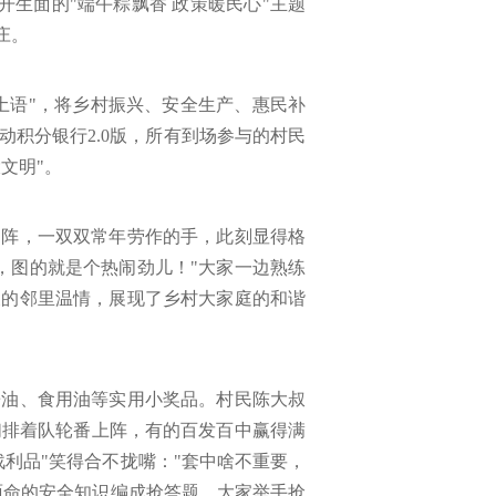
生面的"端午粽飘香 政策暖民心"主题
庄。
土语"，将乡村振兴、安全生产、惠民补
积分银行2.0版，所有到场参与的村民
文明"。
了阵，一双双常年劳作的手，此刻显得格
，图的就是个热闹劲儿！"大家一边熟练
浓的邻里温情，展现了乡村大家庭的和谐
酱油、食用油等实用小奖品。村民陈大叔
们排着队轮番上阵，有的百发百中赢得满
利品"笑得合不拢嘴："套中啥不重要，
面命的安全知识编成抢答题，大家举手抢