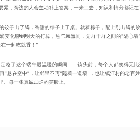
要紧，旁边的人会主动补上答案，一来二去，知识和情分都记在
的饺子出了锅，香甜的粽子上了桌。就着粽子，配上刚出锅的
滴变化聊到明天的打算，热气氤氲间，党群干群之间的"隔心墙"
在一起吃就香！"
照定格了这个端午最温暖的瞬间——镜头前，每个人都笑得无比
再"悬在空中"，让邻里不再"隔着一道墙"，也让镇江村的老百
里、每一张真诚灿烂的笑脸上。