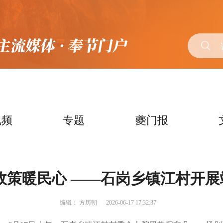
视频
专题
夔门报
政策暖民心 ——石岗乡镇江村开
编辑：
方历朝
2026-06-17 17:32:37