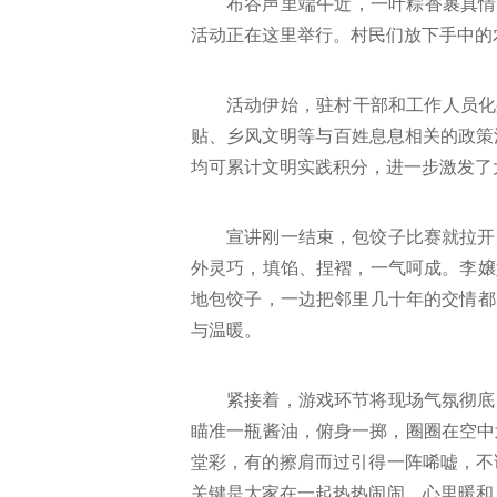
布谷声里端午近，一叶粽香裹真情
活动正在这里举行。村民们放下手中的
活动伊始，驻村干部和工作人员化
贴、乡风文明等与百姓息息相关的政策
均可累计文明实践积分，进一步激发了大
宣讲刚一结束，包饺子比赛就拉开
外灵巧，填馅、捏褶，一气呵成。李嬢
地包饺子，一边把邻里几十年的交情都
与温暖。
紧接着，游戏环节将现场气氛彻底
瞄准一瓶酱油，俯身一掷，圈圈在空中
堂彩，有的擦肩而过引得一阵唏嘘，不
关键是大家在一起热热闹闹，心里暖和