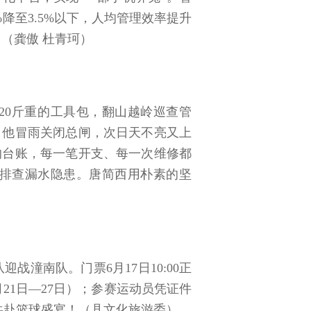
降至3.5%以下，人均管理效率提升
（龚傲 杜青珂）
20斤重的工具包，翻山越岭巡查管
，他冒雨关闭总闸，次日天不亮又上
的台账，每一笔开支、每一次维修都
排查漏水隐患。唐简西用朴素的坚
战潼南队。门票6月17日10:00正
月21日—27日）；参赛运动员凭证件
，共赴篮球盛宴！（县文化旅游委）