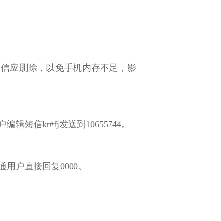
彩信应删除，以免手机内存不足，影
编辑短信kt#fj发送到10655744。
；联通用户直接回复0000。