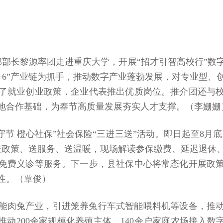
传部部长黎源率团走进重庆大学，开展“招才引智高校行”
+6”产业链为抓手，推动数字产业蓬勃发展，对专业型
了就业创业政策，企业代表推出优质岗位。推介团还与
地合作基础，为奉节高质量发展夯实人才支撑。（李姗姗
公守节 橙心社保”社会保险“三进三送”活动。即日起至8月
送政策、送服务、送温暖，现场解读参保缴费、延迟退休
免费义诊等服务。下一步，县社保中心将常态化开展政
性。（覃俊）
能肉兔产业，引进笼养兔行车式智能喂料机等设备，推
推动200余家规模化养殖主体、140余户家庭农场接入数