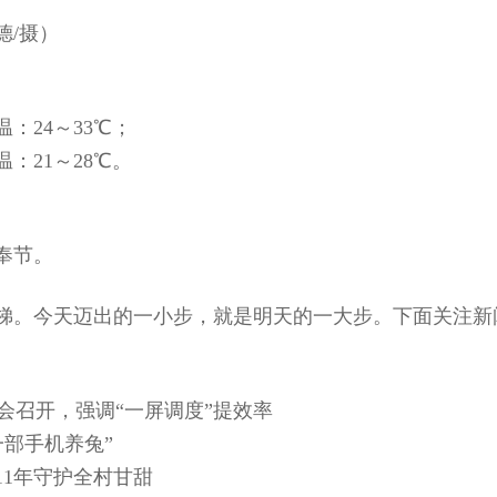
德/摄）
：24～33℃；
：21～28℃。
奉节。
梯。今天迈出的一小步，就是明天的一大步。下面关注新
会召开，强调“一屏调度”提效率
一部手机养兔”
11年守护全村甘甜