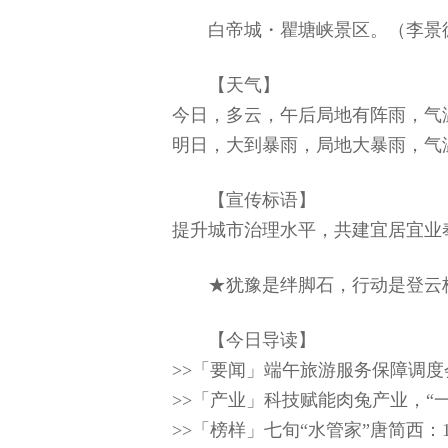
白帝城・瞿塘峡景区。（李景
【天气】
今日，多云，午后局地有阵雨，气温
明日，大到暴雨，局地大暴雨，气温
【宣传标语】
提升城市治理水平，共建宜居宜业
★犹豫是绊脚石，行动是登云
【今日导读】
>>「要闻」端午旅游服务保障调度
>>「产业」科技赋能肉兔产业，“
>>「榜样」七旬“水管家”唐简西：