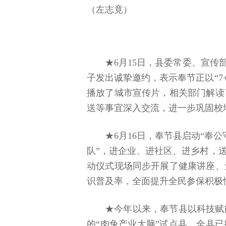
（左志竟）
★6月15日，县委常委、宣
子发出诚挚邀约，表示奉节正以“7
播放了城市宣传片，相关部门解读
送等事宜深入交流，进一步巩固校
★6月16日，奉节县启动“奉
队”，进企业、进社区、进乡村，
动仪式现场同步开展了健康讲座、
识普及率，全面提升全民参保积极
★今年以来，奉节县以科技赋
的“肉兔产业大脑”试点县，全县已