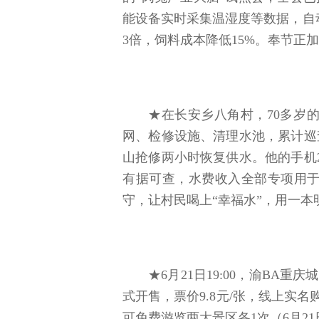
能设备实时采集温湿度等数据，自动
3倍，饲料成本降低15%。奉节正
★在长安乡八角村，70多岁
网、检修设施、清理水池，累计巡
山抢修两小时恢复供水。他的手机
有据可查，水费收入全部专项用
守，让村民喝上“幸福水”，用一本
★6月21日19:00，渝BA
式开售，票价9.8元/张，线上实名
可免费游览两大景区各1次（6月2