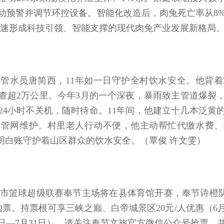
预警并调节环控设备。智能化改造后，肉兔死亡率从8%
加速形成科技引领、智能支撑的现代肉兔产业发展新格局。
的管水员唐简西，11年如一日守护全村饮水安全。他背着
查超2万公里。今年3月的一个深夜，暴雨致主管道爆裂
24小时不关机，随时待命。11年间，他建立十几本泛黄
于管网维护。村里老人行动不便，他主动帮忙代缴水费、
明白账守护着山区群众的饮水安全。（覃俊 许文雯）
重庆城市篮球超级联赛奉节主场将在县体育馆开赛，奉节诗橙队迎
购票。持票根可享三峡之巅、白帝城景区20元/人优惠（6
1日—7月31日）。请关注奉节文旅官方微信公众号抢票