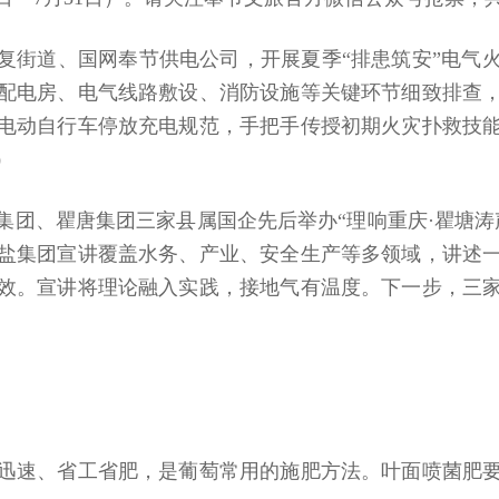
复街道、国网奉节供电公司，开展夏季“排患筑安”电气
配电房、电气线路敷设、消防设施等关键环节细致排查
电动自行车停放充电规范，手把手传授初期火灾扑救技
）
集团、瞿唐集团三家县属国企先后举办“理响重庆·瞿塘涛
盐集团宣讲覆盖水务、产业、安全生产等多领域，讲述
效。宣讲将理论融入实践，接地气有温度。下一步，三
迅速、省工省肥，是葡萄常用的施肥方法。叶面喷菌肥