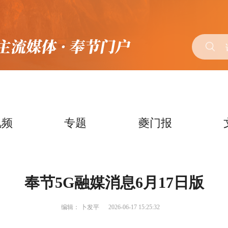
视频
专题
夔门报
奉节5G融媒消息6月17日版
编辑：
卜发平
2026-06-17 15:25:32