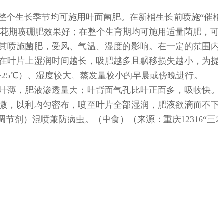
整个生长季节均可施用叶面菌肥。在新梢生长前喷施“催梢
”。花期喷硼肥效果好；在整个生育期均可施用适量菌肥，
其喷施菌肥，受风、气温、湿度的影响。在一定的范围
在叶片上湿润时间越长，吸肥越多且飘移损失越小，为
~25℃）、湿度较大、蒸发量较小的早晨或傍晚进行。
叶薄，肥液渗透量大；叶背面气孔比叶正面多，吸收快
微，以利均匀密布，喷至叶片全部湿润，肥液欲滴而不
节剂）混喷兼防病虫。（中食）（来源：重庆12316“三