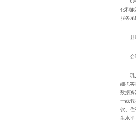
6
化和旅
服务系
县
会
巩
细抓实
数据资
一线救
饮、住
生水平