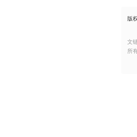
版
文
所