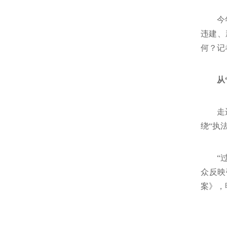
今
违建、
何？记
从
走
绕“执
“
众反映
案》，