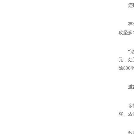
违
存
攻坚多
“
元，处
除80
道
乡
客、农
数