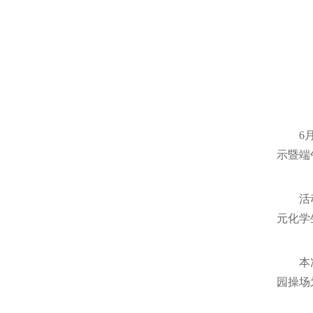
6
示暨端
活
元化学
本
园操场