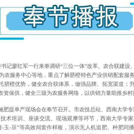
党委书记廖红军一行来奉调研“三位一体”改革、农合联建
为农服务中心等地，重点了解脐橙特色产业供销配套服
依托脐橙优势，健全农合联体系，做强品牌、拓宽渠道；
农资保供，健全三级为农服务网络，以供销力量助推乡村
施肥提单产现场会在奉节召开。市农技总站、西南大学专
置技术培训、座谈交流、现场观摩等环节，西南大学专
薯-玉-豆”等高效间套作样板，演示无人机追肥、种肥同