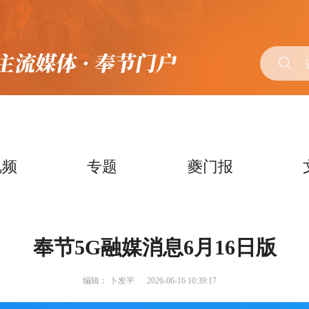
视频
专题
夔门报
奉节5G融媒消息6月16日版
编辑：
卜发平
2026-06-16 10:39:17