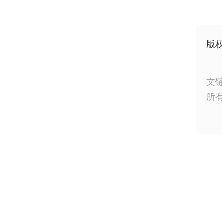
版
文
所