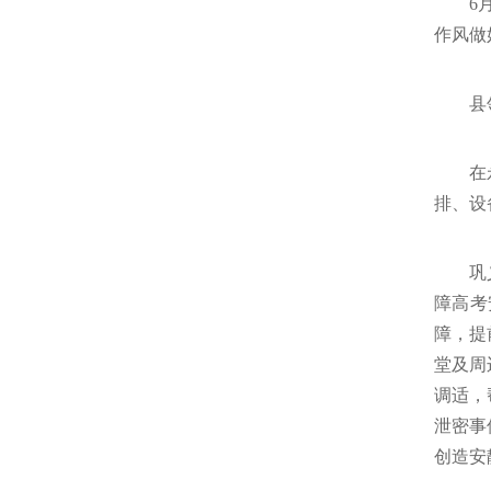
6
作风做
县
在
排、设
巩
障高考
障，提
堂及周
调适，
泄密事
创造安