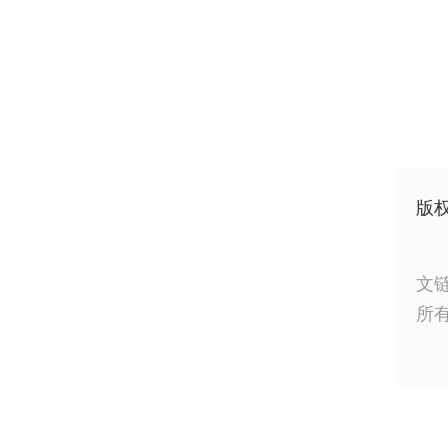
版
文
所