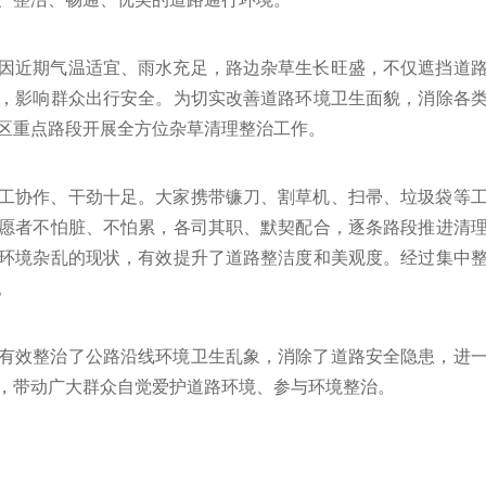
因近期气温适宜、雨水充足，路边杂草生长旺盛，不仅遮挡道
，影响群众出行安全。为切实改善道路环境卫生面貌，消除各
区重点路段开展全方位杂草清理整治工作。
工协作、干劲十足。大家携带镰刀、割草机、扫帚、垃圾袋等
愿者不怕脏、不怕累，各司其职、默契配合，逐条路段推进清
环境杂乱的现状，有效提升了道路整洁度和美观度。经过集中
。
有效整治了公路沿线环境卫生乱象，消除了道路安全隐患，进
，带动广大群众自觉爱护道路环境、参与环境整治。