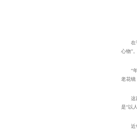
在
心物”
“
老花镜
这
是“以
近