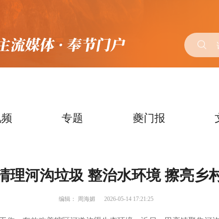
视频
专题
夔门报
清理河沟垃圾 整治水环境 擦亮乡
编辑：
周海媚
2026-05-14 17:21:25