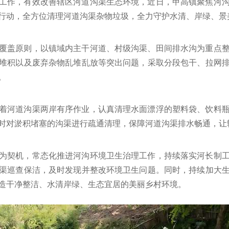
工作，有效改善辖区河道沟渠生态环境，近日，甲高镇聚焦河
行动，全方位清理河道沟渠杂物垃圾，全力守护水清、岸绿、景
覆盖原则，以镇域内主干河道、村级沟渠、田间排水沟为重点
堆积以及废弃杂物乱堆乱放等突出问题，采取分段包干、拉网
。
着河道沟渠两岸有序作业，认真清理水面漂浮的塑料袋、饮料
时对淤积堵塞的沟渠进行疏通清理，保障河道沟渠排水畅通，让
为契机，常态化推进河沟环境卫生治理工作，持续落实河长制
渠巡查保洁，及时发现并整改环境卫生问题。同时，持续加大
造干净整洁、水清岸绿、生态宜居的美丽乡村环境。