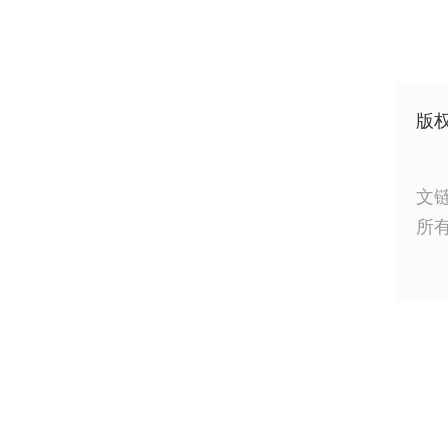
版
文
所