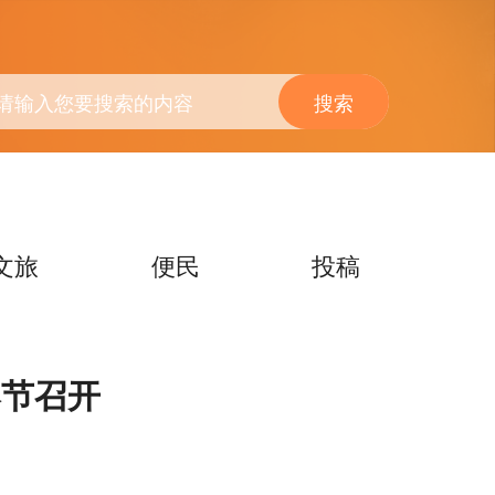
搜索
文旅
便民
投稿
奉节召开