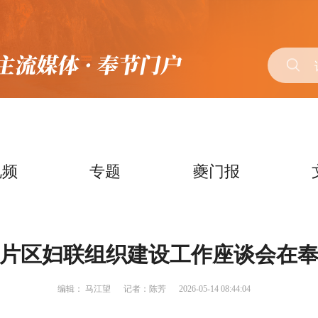
视频
专题
夔门报
片区妇联组织建设工作座谈会在
编辑：
马江望
记者：陈芳
2026-05-14 08:44:04