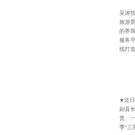
吴涛
旅游
的界限
服务平
线打造
★近
副县
责、
季“