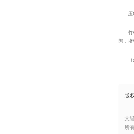
压
竹
陶，培
（
版
文
所