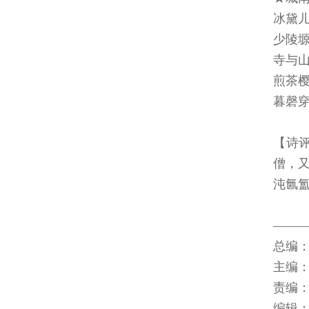
冰黛
少陵
寺与
煎茶
暮磬
【诗
僧，
沌氤
――
总编
主编：
责编：
编辑：