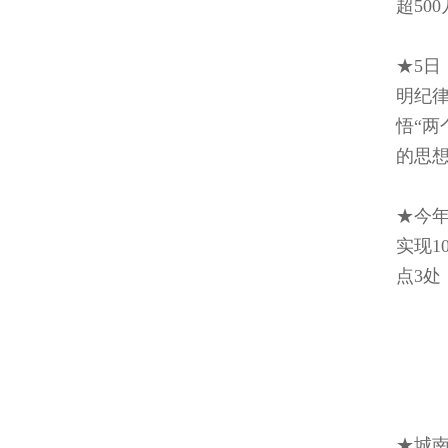
超50
★5日
明纪
悟“两
的思
★今年
实现1
点3处
★城