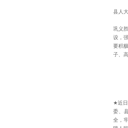
县人
巩义
设，
要积
子、高
★近
委、
全，