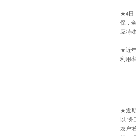
★4
保，
应特
★近
利用率
★近
以“务
农户增