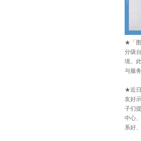
★「
分级
境。
与服
★近
友好
子们
中心
系好、