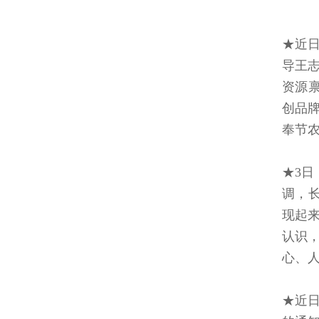
★近
导王
资源禀
创品
奉节
★3
调，
现起
认识
心、
★近