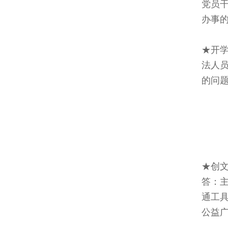
党员干
办事的
★开
法人
的问
★创文
答：
通工
公益