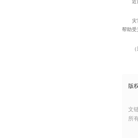
近
灾
帮助受
（
版
文
所