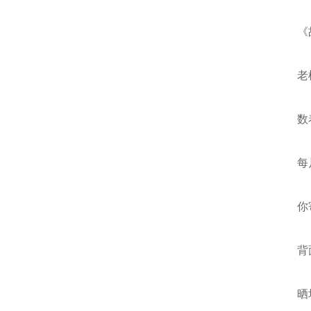
《
老
数
每
你
背
晒