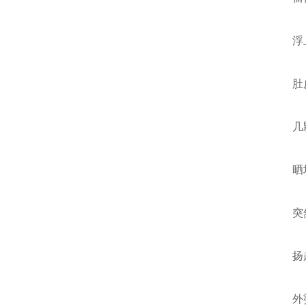
浮
肚
几
晒
突
扬
外