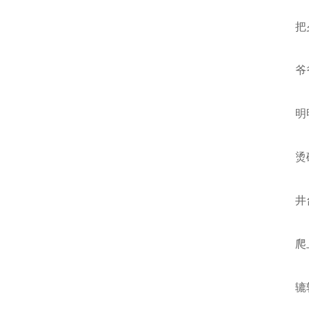
把
爷
明
烫
井
爬
辘