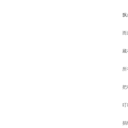
飘
而
藏
所
把
叮
捐