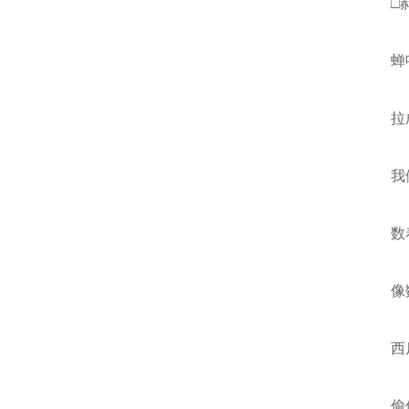
□
蝉
拉
我
数
像
西
偷