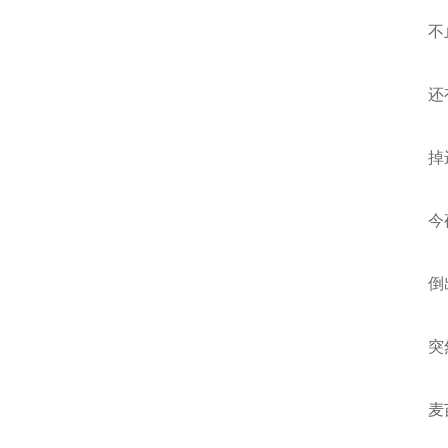
不
还
掉
今
倒
突
麦