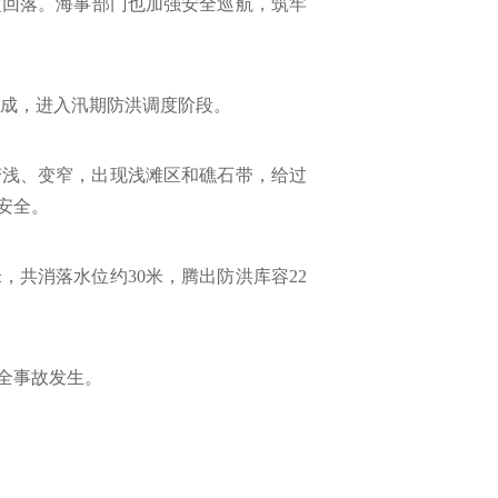
定回落。海事部门也加强安全巡航，筑牢
本完成，进入汛期防洪调度阶段。
道变浅、变窄，出现浅滩区和礁石带，给过
安全。
米，共消落水位约30米，腾出防洪库容22
全事故发生。