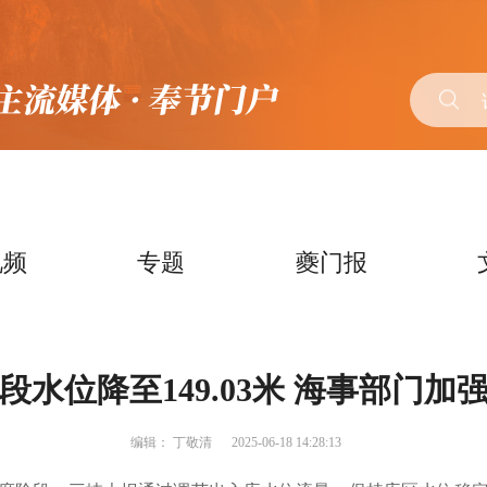
视频
专题
夔门报
段水位降至149.03米 海事部门加
编辑：
丁敬清
2025-06-18 14:28:13