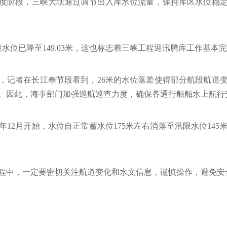
度阶段，三峡大坝通过调节出入库水位流量，保持库区水位稳
节段水位已降至149.03米，这也标志着三峡工程迎汛腾库工作基
9米，记者在长江奉节段看到，26米的水位落差使得部分航段航
。因此，海事部门加强巡航巡查力度，确保各通行船舶水上航行
年12月开始，水位自正常蓄水位175米左右消落至汛限水位145
程中，一定要密切关注航道变化和水文信息，谨慎操作，避免安