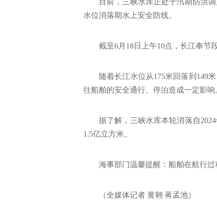
目前，三峡水库正处于汛期防洪调
水位消落期水上安全防线。
截至6月18日上午10点，长江奉
随着长江水位从175米回落到14
往船舶的安全通行、停泊造成一定影响
据了解，三峡水库本轮消落自2024
1.5亿立方米。
海事部门温馨提醒：船舶在航行过
（全媒体记者 黄翱 蒋孟池）