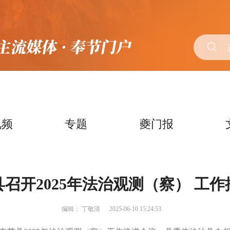
视频
专题
夔门报
召开2025年法治观测（察） 工
编辑：
丁敬清
2025-06-10 15:24:53