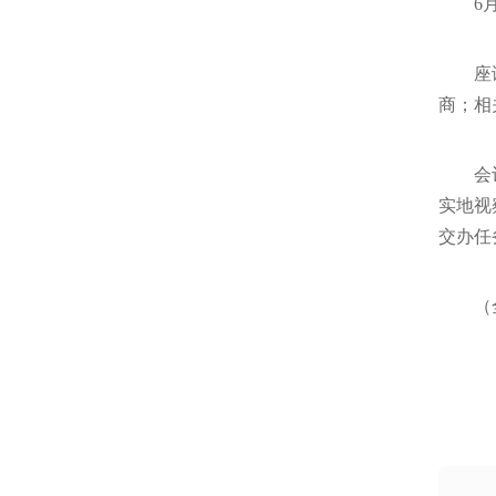
6
座
商；相
会
实地视
交办任
（