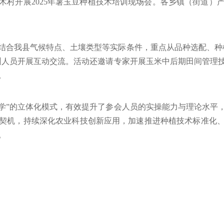
樟木村开展2025年薯玉豆种植技术培训现场会。各乡镇（街道）
结合我县气候特点、土壤类型等实际条件，重点从品种选配、种
训人员开展互动交流。活动还邀请专家开展玉米中后期田间管理
。
教学”的立体化模式，有效提升了参会人员的实操能力与理论水平
契机，持续深化农业科技创新应用，加速推进种植技术标准化
。