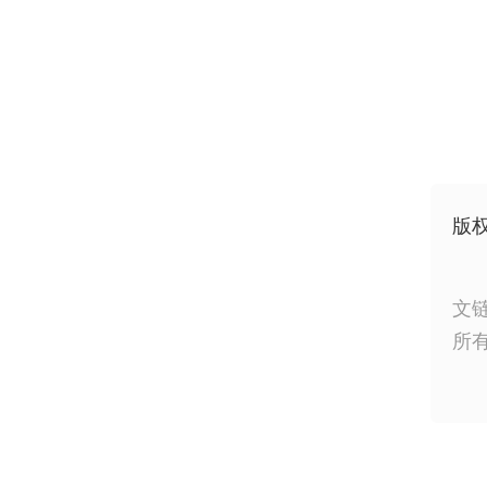
版
文
所