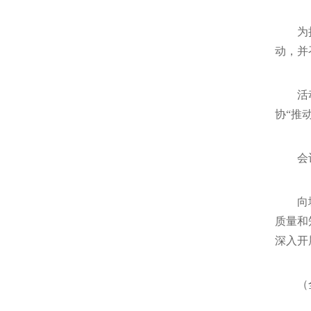
为
动，并
活
协“推
会
向
质量和
深入开
（