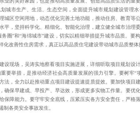
乐业的美好家园，也是推动高质量发展、创造高品质生活的重
规划城市生产、生活、生态空间，全面提升城市规划建设管理水
理城区空闲用地，动态优化完善土地功能，推动住房、教育等
水平，坚持科学化、精细化、智能化治理，建立健全城市治理
服务圈”和“海绵城市”建设，切实以精细举措提升城市品质。要
样化改善性住房需求，真正以高品质住宅建设带动城市品质整体
建设现场，吴涛实地察看项目实施进展，详细听取项目规划设
重要举措，是推动经济社会高质量发展的强力引擎。要树牢“
方法，全力以赴推动重点项目建设提速提质提效。要加快项目
，确保早建成、早投产、早达效，形成更多实物工作量。要优
给保障能力。要守牢安全底线，压紧压实各方安全责任，严格
遏制各类安全事故发生。