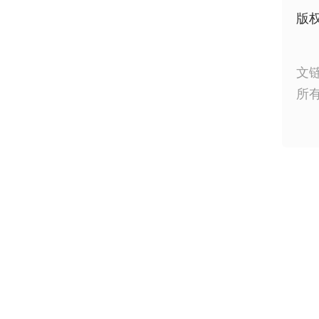
版
文
所