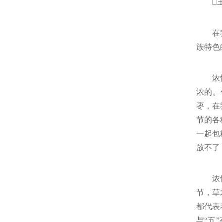
□
在
族特色
浓
浓的。
枣，在
节的各
一起包
放不了
浓
节，草
都代表
与“五