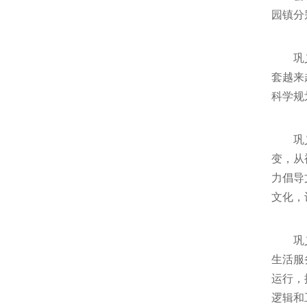
园镇分
巩
套越来
科学规
巩
变，从
力倡导
文化，
巩
生活服
运行，
逻辑和