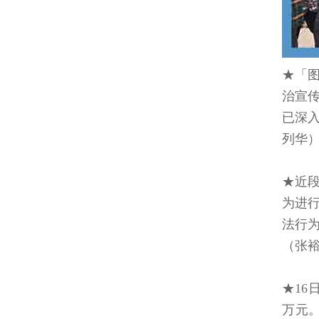
★「图
治宣
已深入
列华
★近
为进
法行为
（张
★16
万元