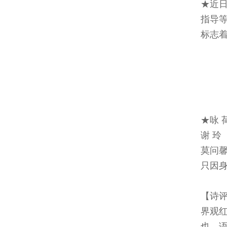
★近
指导
标志
★咏 
谢 玲
莫问
只因
【诗
界观
也，语