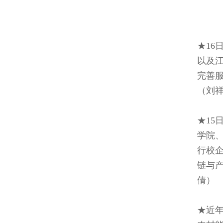
★1
以及
完善
（刘祥
★1
学院
行校
链与
倩）
★近年