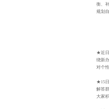
衡、
规划
★近日
绕新
对个
★1
解答群
大家