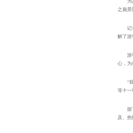
为
之巅景
记
解了游
游
心，为
“
等十一
据
及、热