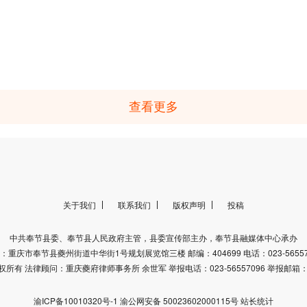
查看更多
关于我们
联系我们
版权声明
投稿
中共奉节县委、奉节县人民政府主管，县委宣传部主办，奉节县融媒体中心承办
：重庆市奉节县夔州街道中华街1号规划展览馆三楼 邮编：404699 电话：023-56557
有 法律顾问：重庆夔府律师事务所 余世军 举报电话：023-56557096 举报邮箱：fjr
渝ICP备10010320号-1
渝公网安备 50023602000115号
站长统计