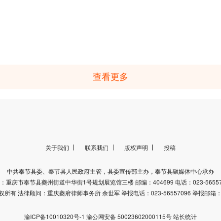
查看更多
关于我们
联系我们
版权声明
投稿
中共奉节县委、奉节县人民政府主管，县委宣传部主办，奉节县融媒体中心承办
：重庆市奉节县夔州街道中华街1号规划展览馆三楼 邮编：404699 电话：023-56557
有 法律顾问：重庆夔府律师事务所 余世军 举报电话：023-56557096 举报邮箱：fjr
渝ICP备10010320号-1
渝公网安备 50023602000115号
站长统计