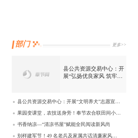
部门
更多>>
县公共资源交易中心：开
展“弘扬优良家风 筑牢廉
洁防线“主题党日活动
县公共资源交易中心：开展“文明养犬”志愿宣传活动
果园变课堂，农技送身旁！奉节农合联田间小讲堂开课
书香纳凉—“清凉书屋”赋能全民阅读新风尚
别样建军节！49 名老兵及家属共话清廉家风、倡树婚俗新风