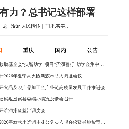
有力？总书记这样部署
总书记的人民情怀｜“扎扎实实建设现代化产业体系”
闻
重庆
国内
公告
重庆社会救助基金会“扶智助学”项目“滨湖善行”助学金集中发放仪式在奉举行
开2026年夏季高火险期森林防火调度会议
开食品及农产品加工全产业链高质量发展工作推进会
巡察组巡察县委编办情况反馈会召开
开溶洞排查整治调度会
奉节举行2026年新录用选调生及公务员入职会议暨导师帮带仪式