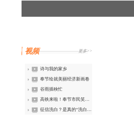
视频
更多>>
诗与我的家乡
奉节绘就美丽经济新画卷
谷雨插秧忙
高铁来啦！奉节市民笑开颜
征信洗白？是真的“洗白”！