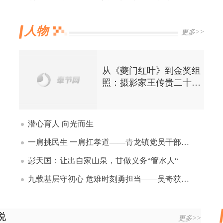
人物
更多>>
从《夔门红叶》到金奖组
照：摄影家王传贵二十三
年“慢拍”三峡
潜心育人 向光而生
一肩挑民生 一肩扛孝道——青龙镇党员干部陈奎忠 20 载坚守诠释基层干部最美模样
彭天国：让出自家山泉，甘做义务“管水人“
九载基层守初心 危难时刻勇担当——吴奇获评2025年度“最美重庆人”
说
更多>>