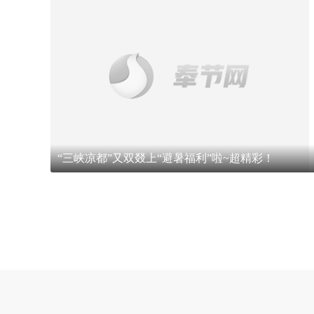
“三峡凉都”又双叕上“避暑福利”啦~超精彩！