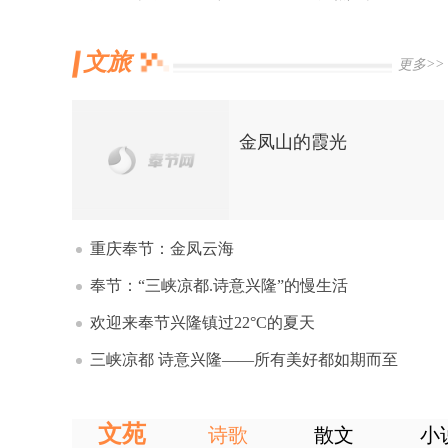
家
文旅
更多>>
金凤山的霞光
乡
重庆奉节：金凤云海
奉节：“三峡凉都.诗意兴隆”的慢生活
欢迎来奉节兴隆镇过22°C的夏天
三峡凉都 诗意兴隆——所有美好都如期而至
文苑
诗歌
散文
小