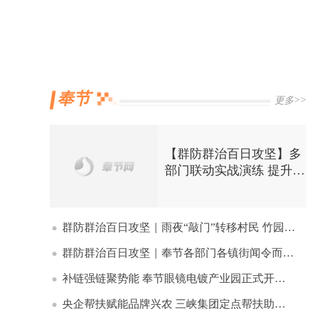
诗
与
奉节
更多>>
【群防群治百日攻坚】多
部门联动实战演练 提升防
我
灾避险自救能力
群防群治百日攻坚｜雨夜“敲门”转移村民 竹园镇干群同心筑牢安全防线
群防群治百日攻坚｜奉节各部门各镇街闻令而动 全力保障人民群众生命财产安全（三）
的
补链强链聚势能 奉节眼镜电镀产业园正式开园投产
央企帮扶赋能品牌兴农 三峡集团定点帮扶助力“奉上好品”走出三峡