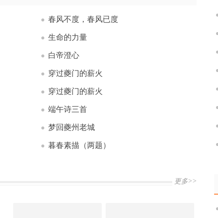
春风不度，春风已度
生命的力量
白帝澄心
穿过夔门的薪火
穿过夔门的薪火
端午诗三首
梦回夔州老城
暮春素描（两题）
更多>>