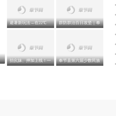
避暑新玩法→在22℃
群防群治百日攻坚｜奉
+的夏天来一场浪漫的
节各部门各镇街闻令而
泡泡跑
动 全力保障人民群众
生命财产安全（二）
抬幺妹、押加上线！一
奉节县第六届少数民族
起来看土家特色运动会
传统体育运动会文艺晚
会在太和土家族乡精彩
上演